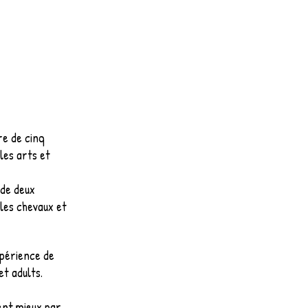
re de cinq
les arts et
 de deux
les chevaux et
xpérience de
et adults.
ent mieux par