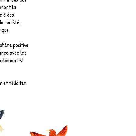
peront la
e à des
de société,
sique.
phère positive
ance avec les
acilement et
 et féliciter