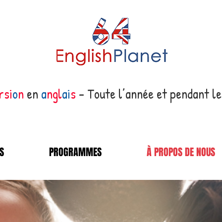
rsi
o
n
en
a
ngl
ai
s
– Toute l’année et pendant le
S
PROGRAMMES
À PROPOS DE NOUS