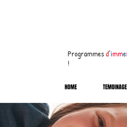
Programmes
d
’
i
mm
e
!
HOME
TEMOINAGE