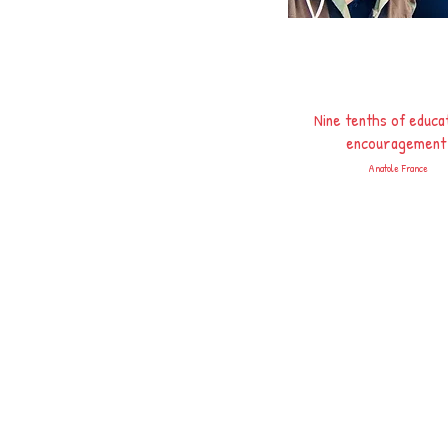
Nine tenths of educat
encouragemen
Anatole France